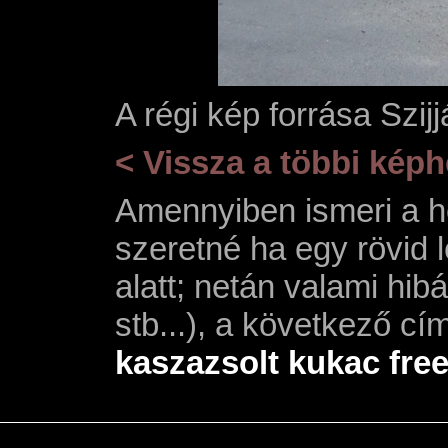
A régi kép forrása Szij
< Vissza a többi kép
Amennyiben ismeri a he
szeretné ha egy rövid 
alatt; netán valami hibá
stb...), a következő cí
kaszazsolt kukac fre