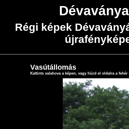
Dévaványa
Régi képek Dévaványá
újrafénykép
Vasútállomás
Kattints valahova a képen, vagy húzd el oldalra a fehér 