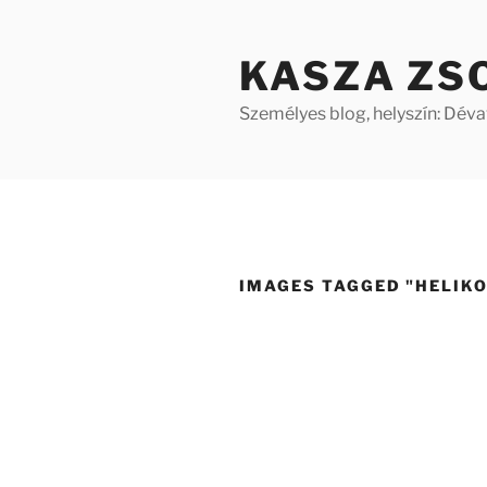
Tartalomhoz
KASZA ZS
Személyes blog, helyszín: Dév
IMAGES TAGGED "HELIK