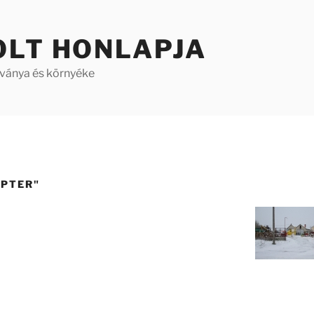
OLT HONLAPJA
aványa és környéke
OPTER"