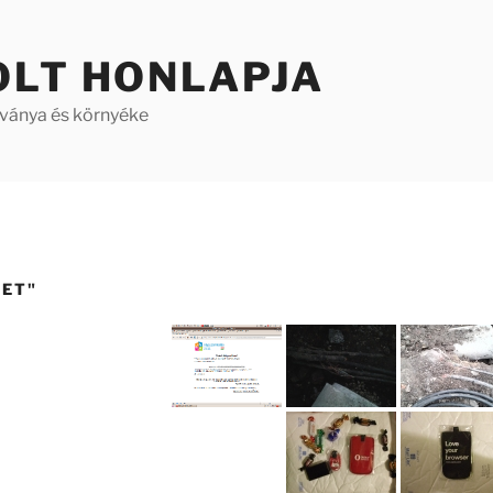
OLT HONLAPJA
aványa és környéke
NET"