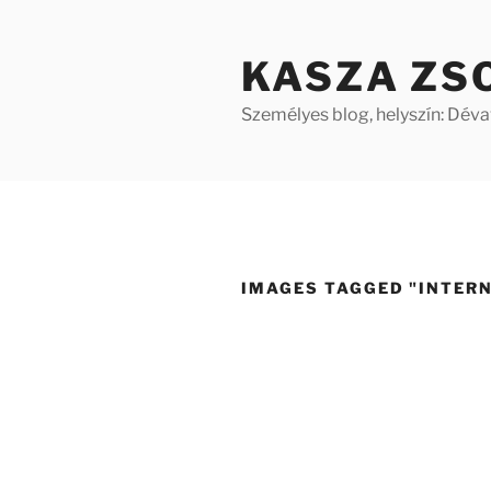
Tartalomhoz
KASZA ZS
Személyes blog, helyszín: Dév
IMAGES TAGGED "INTER