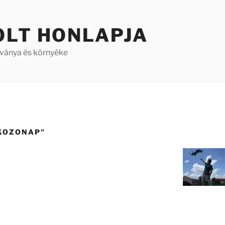
OLT HONLAPJA
aványa és környéke
KOZONAP"