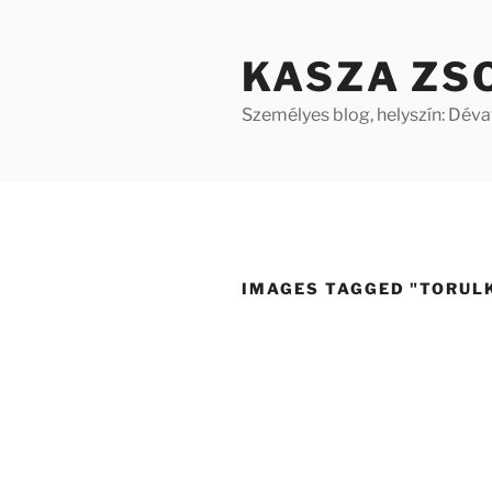
Tartalomhoz
KASZA ZS
Személyes blog, helyszín: Dév
IMAGES TAGGED "TORUL