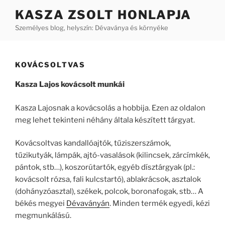
Tartalomhoz
KASZA ZSOLT HONLAPJA
Személyes blog, helyszín: Dévaványa és környéke
KOVÁCSOLTVAS
Kasza Lajos kovácsolt munkái
Kasza Lajosnak a kovácsolás a hobbija. Ezen az oldalon
meg lehet tekinteni néhány általa készített tárgyat.
Kovácsoltvas kandallóajtók, tűziszerszámok,
tűzikutyák, lámpák, ajtó-vasalások (kilincsek, zárcímkék,
pántok, stb…), koszorútartók, egyéb dísztárgyak (pl.:
kovácsolt rózsa, fali kulcstartó), ablakrácsok, asztalok
(dohányzóasztal), székek, polcok, boronafogak, stb… A
békés megyei
Dévaványán
. Minden termék egyedi, kézi
megmunkálású.