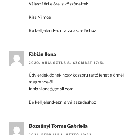
Válaszáért előre is köszönettel:
Kiss Vilmos
Be kell jelentkezni a válaszadáshoz
Fábián Ilona
2020. AUGUSZTUS 8. SZOMBAT 17:51
Üdv érdeklődnék hogy koszorú tartó lehet e önnél
megrendelői
fabianilona@gmail.com
Be kell jelentkezni a válaszadáshoz
Bozsányi Torma Gabriella
2021. FEBRUÁR 1. HÉTFŐ 19:22