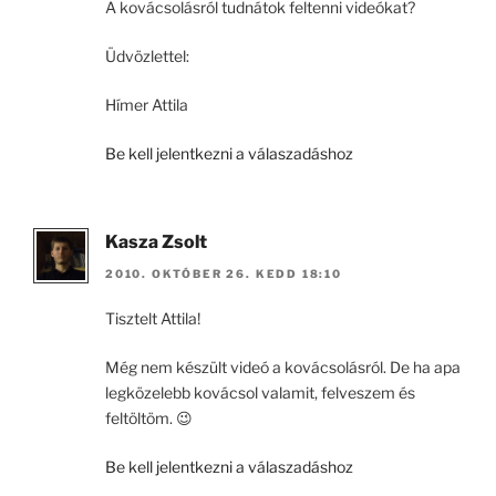
A kovácsolásról tudnátok feltenni videókat?
Üdvözlettel:
Hímer Attila
Be kell jelentkezni a válaszadáshoz
Kasza Zsolt
2010. OKTÓBER 26. KEDD 18:10
Tisztelt Attila!
Még nem készült videó a kovácsolásról. De ha apa
legközelebb kovácsol valamit, felveszem és
feltöltöm. 😉
Be kell jelentkezni a válaszadáshoz