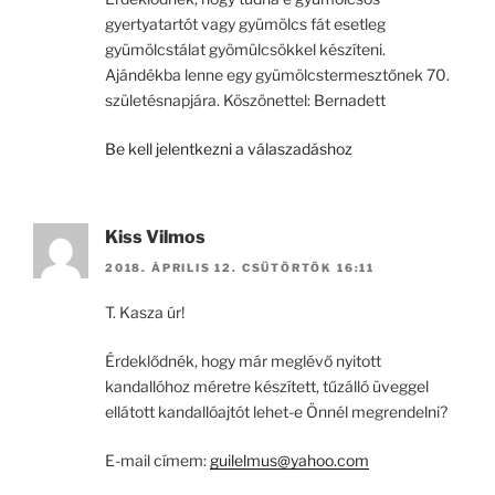
gyertyatartót vagy gyümölcs fát esetleg
gyümölcstálat gyömülcsökkel készíteni.
Ajándékba lenne egy gyümölcstermesztőnek 70.
születésnapjára. Köszönettel: Bernadett
Be kell jelentkezni a válaszadáshoz
Kiss Vilmos
2018. ÁPRILIS 12. CSÜTÖRTÖK 16:11
T. Kasza úr!
Érdeklődnék, hogy már meglévő nyitott
kandallóhoz méretre készített, tűzálló üveggel
ellátott kandallóajtót lehet-e Önnél megrendelni?
E-mail címem:
guilelmus@yahoo.com