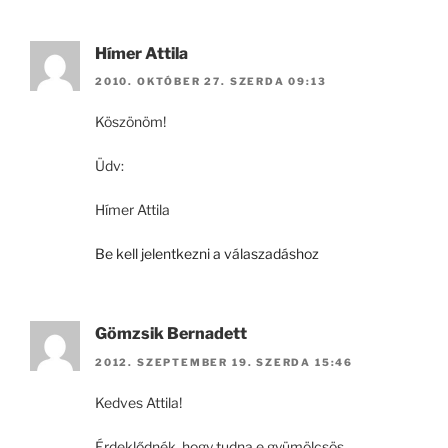
Hímer Attila
2010. OKTÓBER 27. SZERDA 09:13
Köszönöm!
Üdv:
Hímer Attila
Be kell jelentkezni a válaszadáshoz
Gömzsik Bernadett
2012. SZEPTEMBER 19. SZERDA 15:46
Kedves Attila!
Érdeklődnék, hogy tudna e gyümölcsös