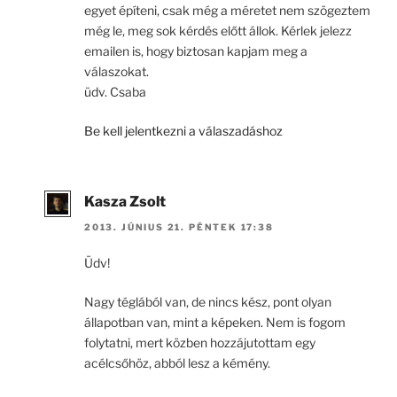
egyet építeni, csak még a méretet nem szögeztem
még le, meg sok kérdés előtt állok. Kérlek jelezz
emailen is, hogy biztosan kapjam meg a
válaszokat.
üdv. Csaba
Be kell jelentkezni a válaszadáshoz
Kasza Zsolt
2013. JÚNIUS 21. PÉNTEK 17:38
Üdv!
Nagy téglából van, de nincs kész, pont olyan
állapotban van, mint a képeken. Nem is fogom
folytatni, mert közben hozzájutottam egy
acélcsőhöz, abból lesz a kémény.