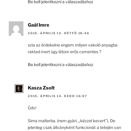
Be kell jelentkezni a válaszadáshoz
Gaál Imre
2015. ÁPRILIS 13. HÉTFŐ 18:46
szia az érdekelne engem milyen vakoló anyagba
raktad mert úgy látom erős cementes ?
Be kell jelentkezni a válaszadáshoz
Kasza Zsolt
2015. ÁPRILIS 14. KEDD 16:07
Üdv!
Sima malterba. (nem gyári, „kézzel kevert”). De
jelenleg csak állványként funkcionál: a tetején van