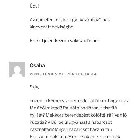
Üdv!
Az épületen belülre, egy „kazánház”-nak
kinevezett helyiségbe.
Be kell jelentkezni a válaszadáshoz
Csaba
2013. JÚNIUS 21. PÉNTEK 14:04
Szia,
engem a kémény vezette ide, jól látom, hogy nagy
téglából raktad? Raktál a padláson is tisztító
nyilást? Mekkora berendezést kötöttél rá? Van jó
húzatja? Kivül belül ugyanazt a habarcsot
használtad? Milyen habarcsot használtál?
Bocs a túl sok kérdésért, csak én is szeretnék