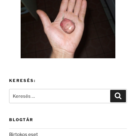
KERESÉS:
Keresés
Keresé
a
következő
kifejezésre:
BLOGTÁR
Birtokos eset