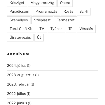
Kősziget
Magyarország
Opera
Paradicsom
Programozás
Rovás
Sci-fi
Személyes
Sziliplaszt
Természet
Turul Cipő Kft.
TV
Tyúkok
Tél
Véradás
Újratervezés
Út
ARCHÍVUM
2024. július
(1)
2023. augusztus
(1)
2023. február
(1)
2022. július
(1)
2022. június
(1)