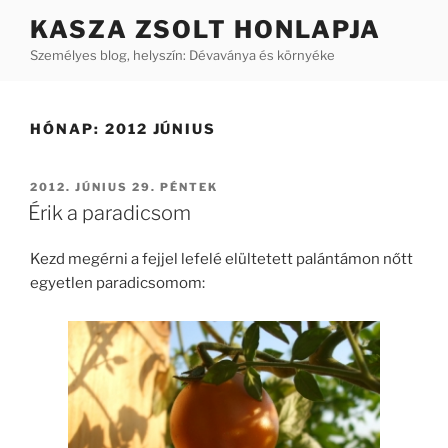
Tartalomhoz
KASZA ZSOLT HONLAPJA
Személyes blog, helyszín: Dévaványa és környéke
HÓNAP:
2012 JÚNIUS
BEKÜLDVE:
2012. JÚNIUS 29. PÉNTEK
Érik a paradicsom
Kezd megérni a fejjel lefelé elültetett palántámon nőtt
egyetlen paradicsomom: