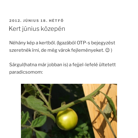
BEKÜLDVE:
2012. JÚNIUS 18. HÉTFŐ
Kert június közepén
Néhány kép a kertből. (Igazából OTP-s bejegyzést
szeretnék írni, de még várok fejleményeket. 😉 )
Sárgul(hatna már jobban is) a fejjel-lefelé ültetett
paradicsomom: