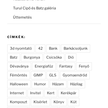
Turul Cipő és Batz galéria
Úttemetés
CÍMKÉK:
3d nyomtató
42
Bank
Barkácsoljunk
Batz
Burgonya
Csicsóka
Dió
Dévaványa
Energiafűz
Fantasy
Fenyő
Fémöntés
GIMP
GLS
Gyomaendrőd
Halloween
Humor
Házam
Házilag
Internet
Invitel
Kert
Kerékpár
Komposzt
Kísérlet
Könyv
Kút