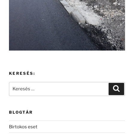
KERESÉS:
Keresés
Keresé
a
következő
kifejezésre:
BLOGTÁR
Birtokos eset