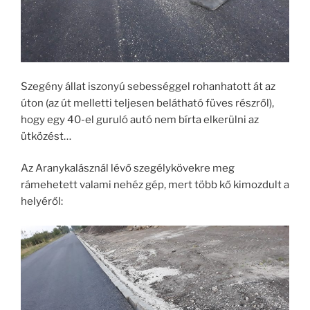
Szegény állat iszonyú sebességgel rohanhatott át az
úton (az út melletti teljesen belátható füves részről),
hogy egy 40-el guruló autó nem bírta elkerülni az
ütközést…
Az Aranykalásznál lévő szegélykövekre meg
rámehetett valami nehéz gép, mert több kő kimozdult a
helyéről: