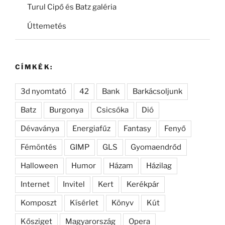
Turul Cipő és Batz galéria
Úttemetés
CÍMKÉK:
3d nyomtató
42
Bank
Barkácsoljunk
Batz
Burgonya
Csicsóka
Dió
Dévaványa
Energiafűz
Fantasy
Fenyő
Fémöntés
GIMP
GLS
Gyomaendrőd
Halloween
Humor
Házam
Házilag
Internet
Invitel
Kert
Kerékpár
Komposzt
Kísérlet
Könyv
Kút
Kősziget
Magyarország
Opera