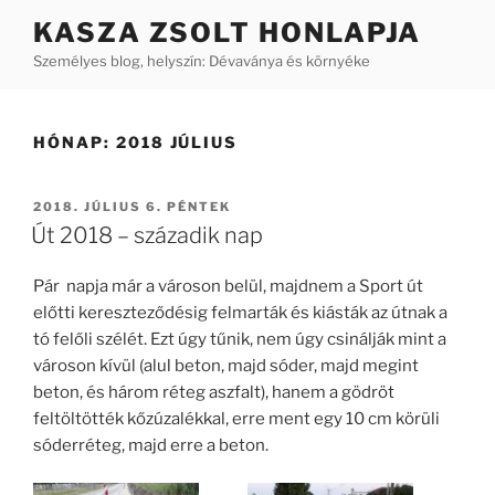
Tartalomhoz
KASZA ZSOLT HONLAPJA
Személyes blog, helyszín: Dévaványa és környéke
HÓNAP:
2018 JÚLIUS
BEKÜLDVE:
2018. JÚLIUS 6. PÉNTEK
Út 2018 – századik nap
Pár napja már a városon belül, majdnem a Sport út
előtti kereszteződésig felmarták és kiásták az útnak a
tó felőli szélét. Ezt úgy tűnik, nem úgy csinálják mint a
városon kívül (alul beton, majd sóder, majd megint
beton, és három réteg aszfalt), hanem a gödröt
feltöltötték kőzúzalékkal, erre ment egy 10 cm körüli
sóderréteg, majd erre a beton.