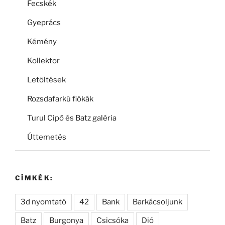
Fecskék
Gyeprács
Kémény
Kollektor
Letöltések
Rozsdafarkú fiókák
Turul Cipő és Batz galéria
Úttemetés
CÍMKÉK:
3d nyomtató
42
Bank
Barkácsoljunk
Batz
Burgonya
Csicsóka
Dió