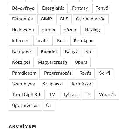
Dévaványa
Energiafűz
Fantasy
Fenyő
Fémöntés
GIMP
GLS
Gyomaendrőd
Halloween
Humor
Házam
Házilag
Internet
Invitel
Kert
Kerékpár
Komposzt
Kísérlet
Könyv
Kút
Kősziget
Magyarország
Opera
Paradicsom
Programozás
Rovás
Sci-fi
Személyes
Sziliplaszt
Természet
Turul Cipő Kft.
TV
Tyúkok
Tél
Véradás
Újratervezés
Út
ARCHÍVUM