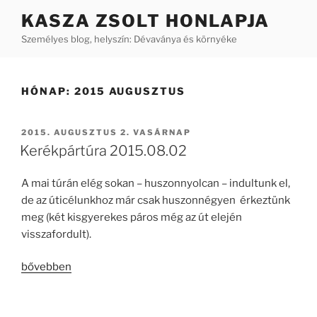
Tartalomhoz
KASZA ZSOLT HONLAPJA
Személyes blog, helyszín: Dévaványa és környéke
HÓNAP:
2015 AUGUSZTUS
BEKÜLDVE:
2015. AUGUSZTUS 2. VASÁRNAP
Kerékpártúra 2015.08.02
A mai túrán elég sokan – huszonnyolcan – indultunk el,
de az úticélunkhoz már csak huszonnégyen érkeztünk
meg (két kisgyerekes páros még az út elején
visszafordult).
„Kerékpártúra
bővebben
2015.08.02”