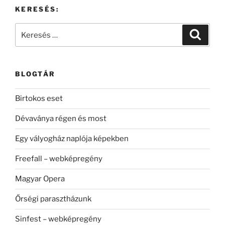
KERESÉS:
Keresés
Keresé
a
következő
kifejezésre:
BLOGTÁR
Birtokos eset
Dévaványa régen és most
Egy vályogház naplója képekben
Freefall – webképregény
Magyar Opera
Őrségi parasztházunk
Sinfest – webképregény