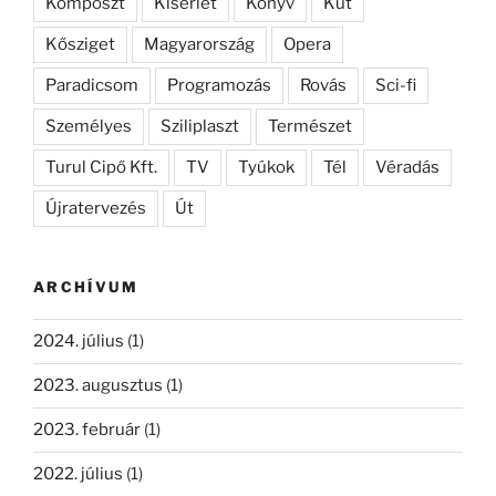
Komposzt
Kísérlet
Könyv
Kút
Kősziget
Magyarország
Opera
Paradicsom
Programozás
Rovás
Sci-fi
Személyes
Sziliplaszt
Természet
Turul Cipő Kft.
TV
Tyúkok
Tél
Véradás
Újratervezés
Út
ARCHÍVUM
2024. július
(1)
2023. augusztus
(1)
2023. február
(1)
2022. július
(1)