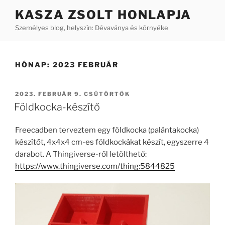
Tartalomhoz
KASZA ZSOLT HONLAPJA
Személyes blog, helyszín: Dévaványa és környéke
HÓNAP:
2023 FEBRUÁR
BEKÜLDVE:
2023. FEBRUÁR 9. CSÜTÖRTÖK
Földkocka-készítő
Freecadben terveztem egy földkocka (palántakocka)
készítőt, 4x4x4 cm-es földkockákat készít, egyszerre 4
darabot. A Thingiverse-ről letölthető:
https://www.thingiverse.com/thing:5844825