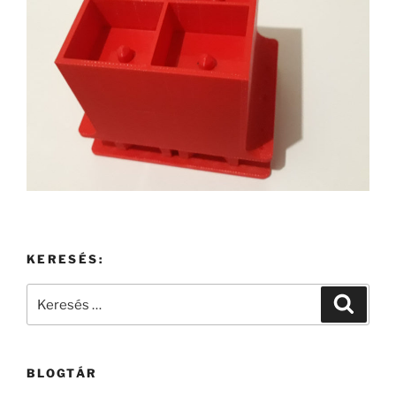
KERESÉS:
Keresés
Keresé
a
következő
kifejezésre:
BLOGTÁR