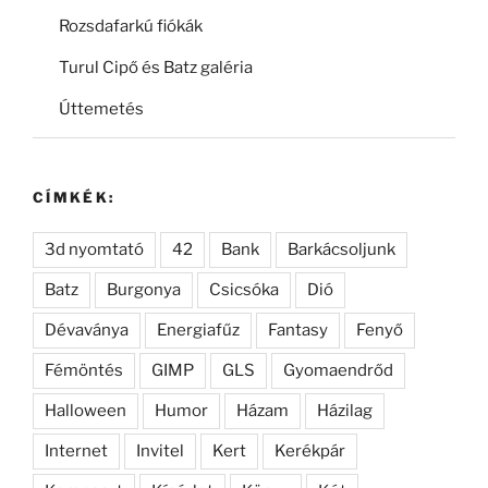
Rozsdafarkú fiókák
Turul Cipő és Batz galéria
Úttemetés
CÍMKÉK:
3d nyomtató
42
Bank
Barkácsoljunk
Batz
Burgonya
Csicsóka
Dió
Dévaványa
Energiafűz
Fantasy
Fenyő
Fémöntés
GIMP
GLS
Gyomaendrőd
Halloween
Humor
Házam
Házilag
Internet
Invitel
Kert
Kerékpár