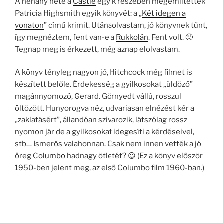
A néhány hete a
Castle
egyik részében megemlítették
Patricia Highsmith egyik könyvét: a „
Két idegen a
vonaton
” című krimit. Utánaolvastam, jó könyvnek tűnt,
így megnéztem, fent van-e a
Rukkolán
. Fent volt. 🙂
Tegnap meg is érkezett, még aznap elolvastam.
A könyv tényleg nagyon jó, Hitchcock még filmet is
készített belőle. Érdekesség a gyilkosokat „üldöző”
magánnyomozó, Gerard. Görnyedt vállú, rosszul
öltözött. Hunyorogva néz, udvariasan elnézést kér a
„zaklatásért”, állandóan szivarozik, látszólag rossz
nyomon jár de a gyilkosokat idegesíti a kérdéseivel,
stb… Ismerős valahonnan. Csak nem innen vették a jó
öreg
Columbo
hadnagy ötletét? 😉 (Ez a könyv először
1950-ben jelent meg, az első Columbo film 1960-ban.)