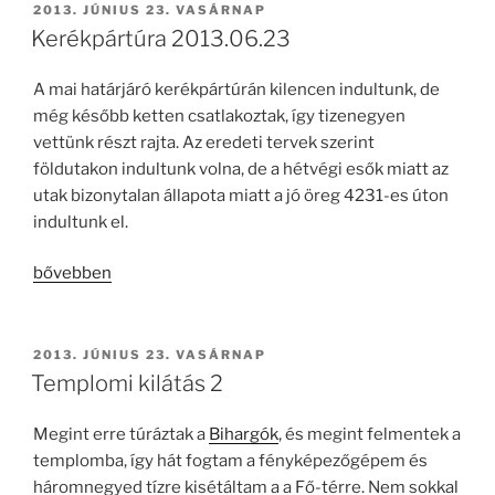
BEKÜLDVE:
2013. JÚNIUS 23. VASÁRNAP
Kerékpártúra 2013.06.23
A mai határjáró kerékpártúrán kilencen indultunk, de
még később ketten csatlakoztak, így tizenegyen
vettünk részt rajta. Az eredeti tervek szerint
földutakon indultunk volna, de a hétvégi esők miatt az
utak bizonytalan állapota miatt a jó öreg 4231-es úton
indultunk el.
„Kerékpártúra
bővebben
2013.06.23”
BEKÜLDVE:
2013. JÚNIUS 23. VASÁRNAP
Templomi kilátás 2
Megint erre túráztak a
Bihargók
, és megint felmentek a
templomba, így hát fogtam a fényképezőgépem és
háromnegyed tízre kisétáltam a a Fő-térre. Nem sokkal