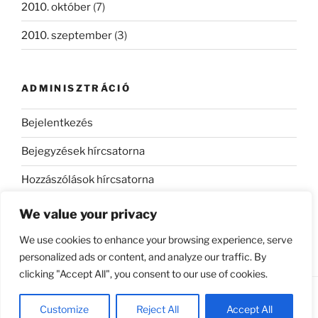
2010. október
(7)
2010. szeptember
(3)
ADMINISZTRÁCIÓ
Bejelentkezés
Bejegyzések hírcsatorna
Hozzászólások hírcsatorna
WordPress Magyarország
We value your privacy
We use cookies to enhance your browsing experience, serve
personalized ads or content, and analyze our traffic. By
clicking "Accept All", you consent to our use of cookies.
Köszönjük WordPress!
Customize
Reject All
Accept All