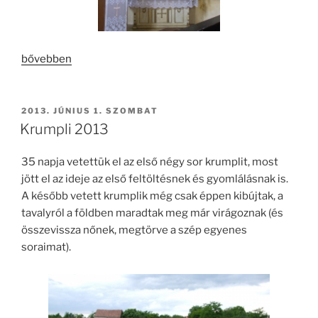
„Trianoni
bővebben
megemlékezés
Dévaványán”
BEKÜLDVE:
2013. JÚNIUS 1. SZOMBAT
Krumpli 2013
35 napja vetettük el az első négy sor krumplit, most
jött el az ideje az első feltöltésnek és gyomlálásnak is.
A később vetett krumplik még csak éppen kibújtak, a
tavalyról a földben maradtak meg már virágoznak (és
összevissza nőnek, megtörve a szép egyenes
soraimat).