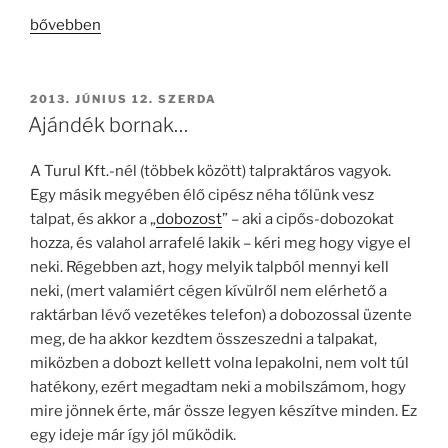
„Gyík
bővebben
a
dobozban”
BEKÜLDVE:
2013. JÚNIUS 12. SZERDA
Ajándék bornak…
A Turul Kft.-nél (többek között) talpraktáros vagyok.
Egy másik megyében élő cipész néha tőlünk vesz
talpat, és akkor a „
dobozost
” – aki a cipős-dobozokat
hozza, és valahol arrafelé lakik – kéri meg hogy vigye el
neki. Régebben azt, hogy melyik talpból mennyi kell
neki, (mert valamiért cégen kívülről nem elérhető a
raktárban lévő vezetékes telefon) a dobozossal üzente
meg, de ha akkor kezdtem összeszedni a talpakat,
miközben a dobozt kellett volna lepakolni, nem volt túl
hatékony, ezért megadtam neki a mobilszámom, hogy
mire jönnek érte, már össze legyen készítve minden. Ez
egy ideje már így jól működik.