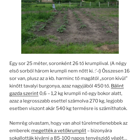
Egy sor 25 méter, soronként 26 tő krumplival. (A négy
első sorból három krumpli nem nőtt ki. :’-() Összesen 16
sor van, plusz az a kb. harminc tő magától „soron kívül”
kinőtt tavalyi burgonya, azaz nagyjából 450 tő.
Bálint
gazda szerint
0,6 – 1,2 kg krumpli nő egy bokor alatt,
azaz a legrosszabb esettel számolva 270 kg, legjobb
esetben viszont akár 540 kg termésre is számíthatok.
Nemrég olvastam, hogy van ahol türelmetlenebbek az
emberek:
megették a vetőkrumplit
– bizonyára
sokallották kivárni a 85-100 napos tenyészidő végét…