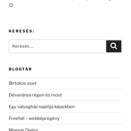
😉
KERESÉS:
Keresés
Keresé
a
következő
kifejezésre:
BLOGTÁR
Birtokos eset
Dévaványa régen és most
Egy vályogház naplója képekben
Freefall – webképregény
Magyar Opera