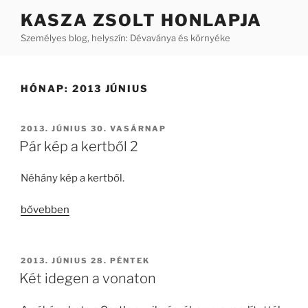
Tartalomhoz
KASZA ZSOLT HONLAPJA
Személyes blog, helyszín: Dévaványa és környéke
HÓNAP:
2013 JÚNIUS
BEKÜLDVE:
2013. JÚNIUS 30. VASÁRNAP
Pár kép a kertből 2
Néhány kép a kertből.
„Pár
bővebben
kép
a
kertből
BEKÜLDVE:
2013. JÚNIUS 28. PÉNTEK
2”
Két idegen a vonaton