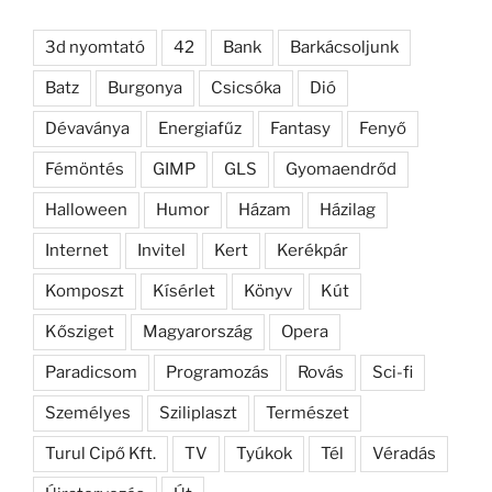
3d nyomtató
42
Bank
Barkácsoljunk
Batz
Burgonya
Csicsóka
Dió
Dévaványa
Energiafűz
Fantasy
Fenyő
Fémöntés
GIMP
GLS
Gyomaendrőd
Halloween
Humor
Házam
Házilag
Internet
Invitel
Kert
Kerékpár
Komposzt
Kísérlet
Könyv
Kút
Kősziget
Magyarország
Opera
Paradicsom
Programozás
Rovás
Sci-fi
Személyes
Sziliplaszt
Természet
Turul Cipő Kft.
TV
Tyúkok
Tél
Véradás