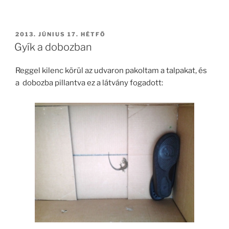
BEKÜLDVE:
2013. JÚNIUS 17. HÉTFŐ
Gyík a dobozban
Reggel kilenc körül az udvaron pakoltam a talpakat, és
a dobozba pillantva ez a látvány fogadott: