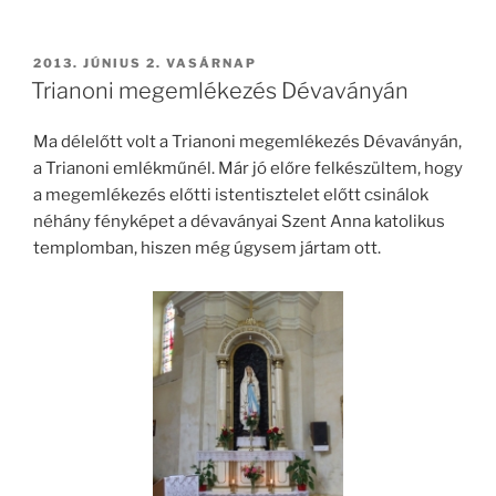
BEKÜLDVE:
2013. JÚNIUS 2. VASÁRNAP
Trianoni megemlékezés Dévaványán
Ma délelőtt volt a Trianoni megemlékezés Dévaványán,
a Trianoni emlékműnél. Már jó előre felkészültem, hogy
a megemlékezés előtti istentisztelet előtt csinálok
néhány fényképet a dévaványai Szent Anna katolikus
templomban, hiszen még úgysem jártam ott.