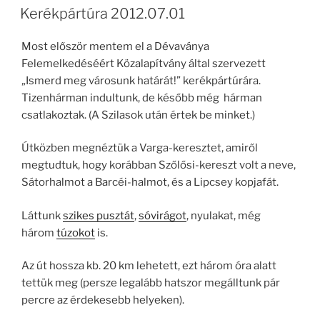
Kerékpártúra 2012.07.01
Most először mentem el a Dévaványa
Felemelkedéséért Közalapítvány által szervezett
„Ismerd meg városunk határát!” kerékpártúrára.
Tizenhárman indultunk, de később még hárman
csatlakoztak. (A Szilasok után értek be minket.)
Útközben megnéztük a Varga-keresztet, amiről
megtudtuk, hogy korábban Szőlősi-kereszt volt a neve,
Sátorhalmot a Barcéi-halmot, és a Lipcsey kopjafát.
Láttunk
szikes pusztát
,
sóvirágot
, nyulakat, még
három
túzokot
is.
Az út hossza kb. 20 km lehetett, ezt három óra alatt
tettük meg (persze legalább hatszor megálltunk pár
percre az érdekesebb helyeken).