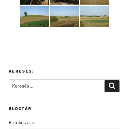
KERESÉS:
Keresés
Keresé
a
következő
kifejezésre:
BLOGTÁR
Birtokos eset