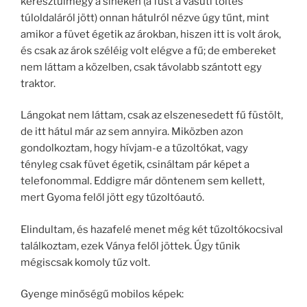
keresztülmegy a síneken (a füst a vasúti töltés
túloldaláról jött) onnan hátulról nézve úgy tűnt, mint
amikor a füvet égetik az árokban, hiszen itt is volt árok,
és csak az árok széléig volt elégve a fű; de embereket
nem láttam a közelben, csak távolabb szántott egy
traktor.
Lángokat nem láttam, csak az elszenesedett fű füstölt,
de itt hátul már az sem annyira. Miközben azon
gondolkoztam, hogy hívjam-e a tűzoltókat, vagy
tényleg csak füvet égetik, csináltam pár képet a
telefonommal. Eddigre már döntenem sem kellett,
mert Gyoma felől jött egy tűzoltóautó.
Elindultam, és hazafelé menet még két tűzoltókocsival
találkoztam, ezek Ványa felől jöttek. Úgy tűnik
mégiscsak komoly tűz volt.
Gyenge minőségű mobilos képek: