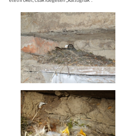
etetni őket, csak idegesen „kattognak”.