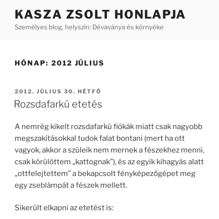
Tartalomhoz
KASZA ZSOLT HONLAPJA
Személyes blog, helyszín: Dévaványa és környéke
HÓNAP:
2012 JÚLIUS
BEKÜLDVE:
2012. JÚLIUS 30. HÉTFŐ
Rozsdafarkú etetés
A nemrég kikelt rozsdafarkú fiókák miatt csak nagyobb
megszakításokkal tudok falat bontani (mert ha ott
vagyok, akkor a szüleik nem mernek a fészekhez menni,
csak körülöttem „kattognak”), és az egyik kihagyás alatt
„ottfelejtettem” a bekapcsolt fényképezőgépet meg
egy zseblámpát a fészek mellett.
Sikerült elkapni az etetést is: