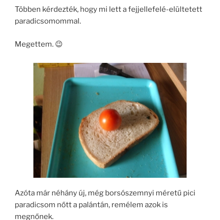
Többen kérdezték, hogy mi lett a fejjellefelé-elültetett
paradicsomommal.
Megettem. 😉
Azóta már néhány új, még borsószemnyi méretű pici
paradicsom nőtt a palántán, remélem azok is
megnőnek.