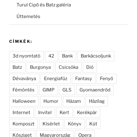
Turul Cipő és Batz galéria
Úttemetés
CÍMKÉK:
3d nyomtató
42
Bank
Barkácsoljunk
Batz
Burgonya
Csicsóka
Dió
Dévaványa
Energiafűz
Fantasy
Fenyő
Fémöntés
GIMP
GLS
Gyomaendrőd
Halloween
Humor
Házam
Házilag
Internet
Invitel
Kert
Kerékpár
Komposzt
Kísérlet
Könyv
Kút
Kősziget
Magyarország
Opera