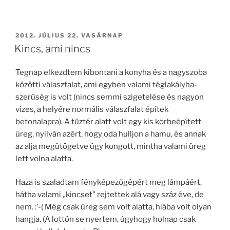
BEKÜLDVE:
2012. JÚLIUS 22. VASÁRNAP
Kincs, ami nincs
Tegnap elkezdtem kibontani a konyha és a nagyszoba
közötti válaszfalat, ami egyben valami téglakályha-
szerűség is volt (nincs semmi szigetelése és nagyon
vizes, a helyére normális válaszfalat építek
betonalapra). A tűztér alatt volt egy kis körbeépített
üreg, nyilván azért, hogy oda hulljon a hamu, és annak
az alja megütögetve úgy kongott, mintha valami üreg
lett volna alatta.
Haza is szaladtam fényképezőgépért meg lámpáért,
hátha valami „kincset” rejtettek alá vagy száz éve, de
nem. :’-( Még csak üreg sem volt alatta, hiába volt olyan
hangja. (A lottón se nyertem, úgyhogy holnap csak