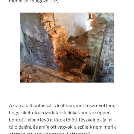
menni kell dolgozni. ;-P)
Aztán a falbontással is leálltam, mert észrevettem,
hogy kikeltek a rozsdafarkú fiókák amik az éppen
bontott falban lévő ajtótok fölött fészkelnek (a fal
túloldalán), és amíg ott vagyok, a szüleik nem merik