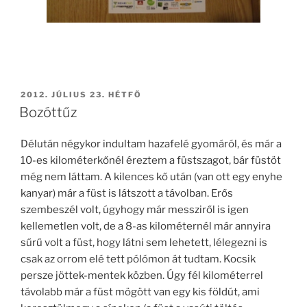
BEKÜLDVE:
2012. JÚLIUS 23. HÉTFŐ
Bozóttűz
Délután négykor indultam hazafelé gyomáról, és már a
10-es kilométerkőnél éreztem a füstszagot, bár füstöt
még nem láttam. A kilences kő után (van ott egy enyhe
kanyar) már a füst is látszott a távolban. Erős
szembeszél volt, úgyhogy már messziről is igen
kellemetlen volt, de a 8-as kilométernél már annyira
sűrű volt a füst, hogy látni sem lehetett, lélegezni is
csak az orrom elé tett pólómon át tudtam. Kocsik
persze jöttek-mentek közben. Úgy fél kilométerrel
távolabb már a füst mögött van egy kis földút, ami