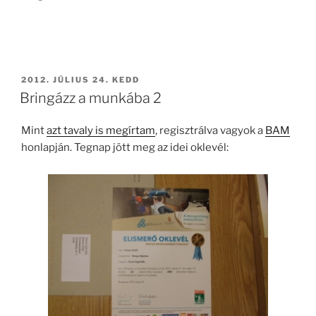
BEKÜLDVE:
2012. JÚLIUS 24. KEDD
Bringázz a munkába 2
Mint
azt tavaly is megírtam
, regisztrálva vagyok a
BAM
honlapján. Tegnap jött meg az idei oklevél: