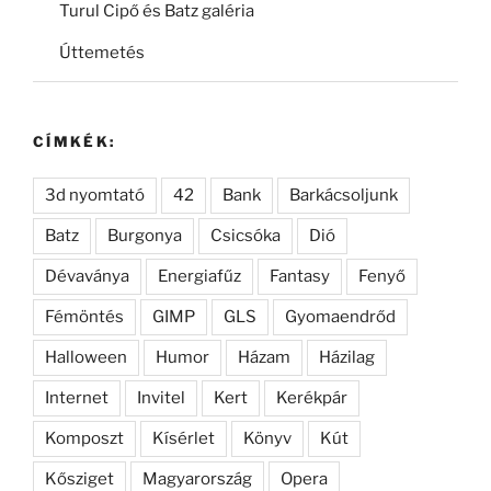
Turul Cipő és Batz galéria
Úttemetés
CÍMKÉK:
3d nyomtató
42
Bank
Barkácsoljunk
Batz
Burgonya
Csicsóka
Dió
Dévaványa
Energiafűz
Fantasy
Fenyő
Fémöntés
GIMP
GLS
Gyomaendrőd
Halloween
Humor
Házam
Házilag
Internet
Invitel
Kert
Kerékpár
Komposzt
Kísérlet
Könyv
Kút
Kősziget
Magyarország
Opera