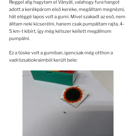
Reggel alig hagytam el Ványát, valahogy fura hangot
adott a kerékpárom első kereke, megálltam megnézni,
hát eléggé lapos volt a gumi. Mivel szakadt az eső, nem
álltam neki kicserélni, hanem csak pumpáltam rajta, 4-
5 km-t kibírt, így még kétszer kellett megállnom
pumpálni.
Ez a tüske volt a gumiban, igencsak még otthon a
vadrózsabokraimból került bele: