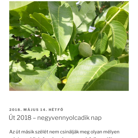
BEKÜLDVE:
2018. MÁJUS 14. HÉTFŐ
Út 2018 – negyvennyolcadik nap
Az út másik szélét nem csinálják meg olyan mélyen