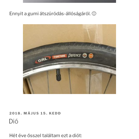
Ennyit a gumi átszúródás-állóságáról. 🙁
BEKÜLDVE:
2018. MÁJUS 15. KEDD
Dió
Hét éve ősszel találtam ezt a diót: