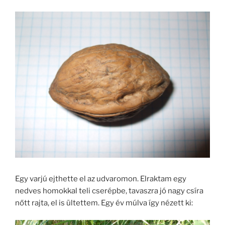
Egy varjú ejthette el az udvaromon. Elraktam egy
nedves homokkal teli cserépbe, tavaszra jó nagy csíra
nőtt rajta, el is ültettem. Egy év múlva így nézett ki: