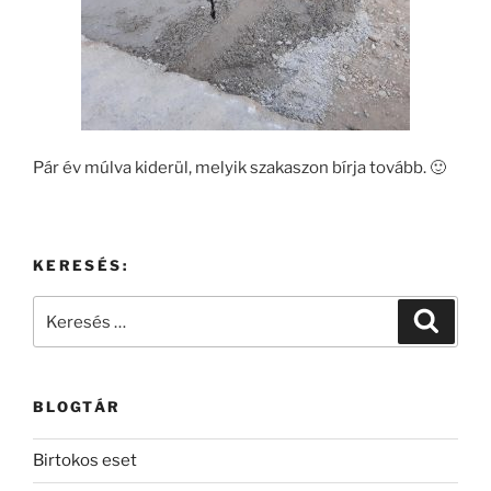
Pár év múlva kiderül, melyik szakaszon bírja tovább. 🙂
KERESÉS:
Keresés
Keresé
a
következő
kifejezésre:
BLOGTÁR
Birtokos eset