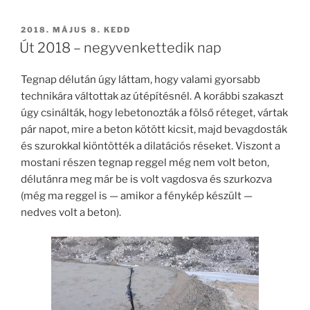
BEKÜLDVE:
2018. MÁJUS 8. KEDD
Út 2018 – negyvenkettedik nap
Tegnap délután úgy láttam, hogy valami gyorsabb
technikára váltottak az útépítésnél. A korábbi szakaszt
úgy csinálták, hogy lebetonozták a fölső réteget, vártak
pár napot, mire a beton kötött kicsit, majd bevagdosták
és szurokkal kiöntötték a dilatációs réseket. Viszont a
mostani részen tegnap reggel még nem volt beton,
délutánra meg már be is volt vagdosva és szurkozva
(még ma reggel is — amikor a fénykép készült —
nedves volt a beton).