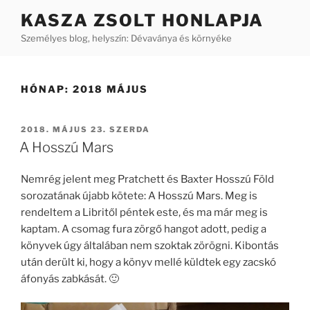
Tartalomhoz
KASZA ZSOLT HONLAPJA
Személyes blog, helyszín: Dévaványa és környéke
HÓNAP:
2018 MÁJUS
BEKÜLDVE:
2018. MÁJUS 23. SZERDA
A Hosszú Mars
Nemrég jelent meg Pratchett és Baxter Hosszú Föld
sorozatának újabb kötete: A Hosszú Mars. Meg is
rendeltem a Libritől péntek este, és ma már meg is
kaptam. A csomag fura zörgő hangot adott, pedig a
könyvek úgy általában nem szoktak zörögni. Kibontás
után derült ki, hogy a könyv mellé küldtek egy zacskó
áfonyás zabkását. 🙂