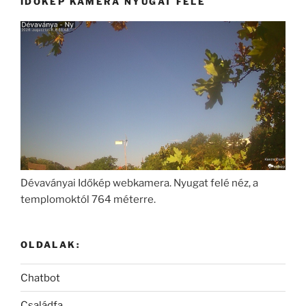
IDŐKÉP KAMERA NYUGAT FELÉ
Dévaványai Időkép webkamera. Nyugat felé néz, a
templomoktól 764 méterre.
OLDALAK:
Chatbot
Családfa