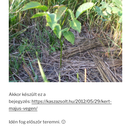
Akkor készült ez a
bejegyzés:
https://kaszazsolt.hu/2012/05/29/kert-
majus-vegen/
Idén fog először teremni. 🙂