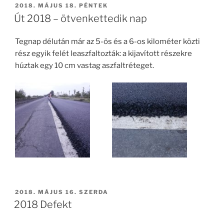
BEKÜLDVE:
2018. MÁJUS 18. PÉNTEK
Út 2018 – ötvenkettedik nap
Tegnap délután már az 5-ös és a 6-os kilométer közti
rész egyik felét leaszfaltozták: a kijavított részekre
húztak egy 10 cm vastag aszfaltréteget.
BEKÜLDVE:
2018. MÁJUS 16. SZERDA
2018 Defekt