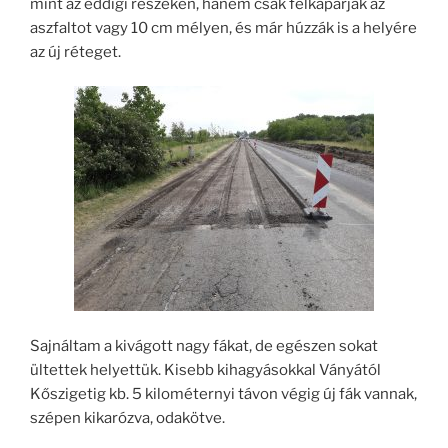
mint az eddigi részeken, hanem csak felkaparják az
aszfaltot vagy 10 cm mélyen, és már húzzák is a helyére
az új réteget.
Sajnáltam a kivágott nagy fákat, de egészen sokat
ültettek helyettük. Kisebb kihagyásokkal Ványától
Kőszigetig kb. 5 kilométernyi távon végig új fák vannak,
szépen kikarózva, odakötve.