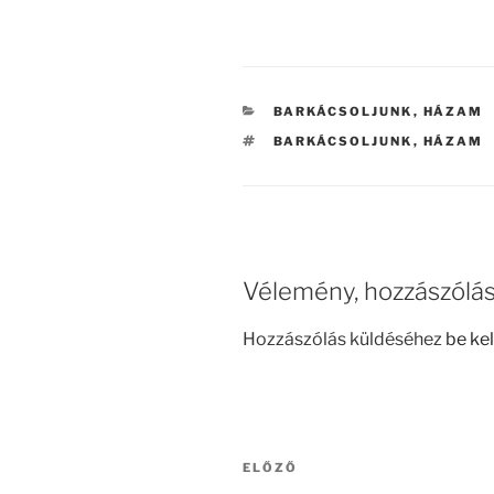
KATEGÓRIÁK
BARKÁCSOLJUNK
,
HÁZAM
CÍMKÉK
BARKÁCSOLJUNK
,
HÁZAM
Vélemény, hozzászólá
Hozzászólás küldéséhez
be kel
Bejegyzés
Korábbi
ELŐZŐ