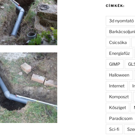
CÍMKÉK:
3d nyomtató
Barkácsoljun
Csicsóka
Energiafűz
GIMP
GL
Halloween
Internet
I
Komposzt
Kősziget
Paradicsom
Sci-fi
Sze