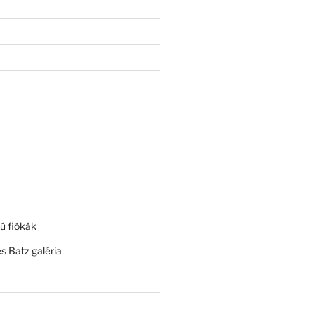
ú fiókák
és Batz galéria