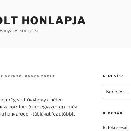
OLT HONLAPJA
aványa és környéke
KERESÉS:
AT
SZERZŐ:
KASZA ZSOLT
Keresés
a
s nemrég volt, úgyhogy a héten
következő
hazahordtam (nem egyszerre) a még
kifejezésre:
 a hungarocell-táblákat (ez utóbbit
BLOGTÁR
Birtokos eset