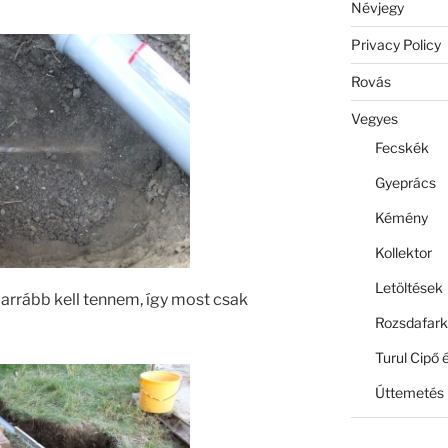
Névjegy
Privacy Policy
Rovás
Vegyes
Fecskék
Gyeprács
Kémény
Kollektor
Letöltések
arrább kell tennem, így most csak
Rozsdafark
Turul Cipő 
Úttemetés