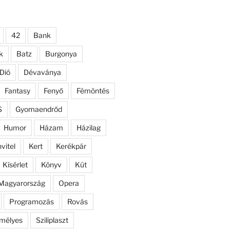
42
Bank
k
Batz
Burgonya
Dió
Dévaványa
Fantasy
Fenyő
Fémöntés
S
Gyomaendrőd
Humor
Házam
Házilag
nvitel
Kert
Kerékpár
Kísérlet
Könyv
Kút
Magyarország
Opera
Programozás
Rovás
mélyes
Sziliplaszt