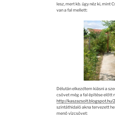
lesz, mert kb. úgy néz ki, mint
van a fal mellett:
Délután elkezdtem kiásni a sze
csövet még a fal építése előtt
http://kaszazsolt.blogspot.hu
szintáthidaló akna tervezett h
menő vízcsövet: