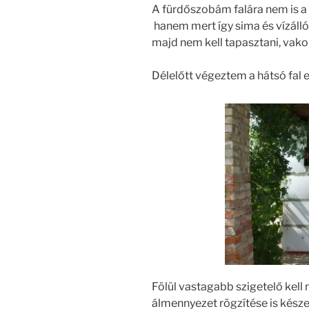
A fürdőszobám falára nem is a 
hanem mert így sima és vízálló 
majd nem kell tapasztani, vakol
Délelőtt végeztem a hátsó fal e
Fölül vastagabb szigetelő kell 
álmennyezet rögzítése is késze