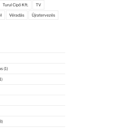
Turul Cipő Kft.
TV
l
Véradás
Újratervezés
us
(1)
1)
3)