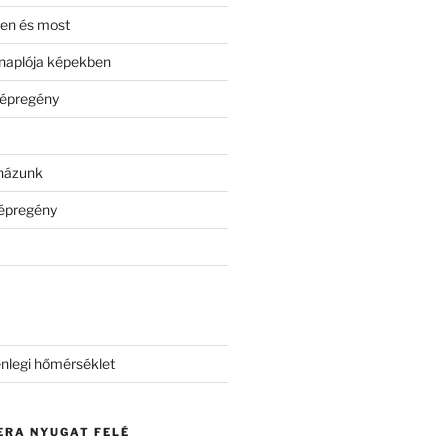
en és most
naplója képekben
képregény
tházunk
képregény
nlegi hőmérséklet
ERA NYUGAT FELÉ