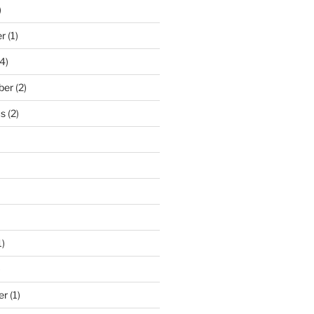
)
er
(1)
4)
ber
(2)
us
(2)
1)
)
er
(1)