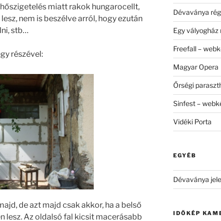
hőszigetelés miatt rakok hungarocellt,
Dévaványa rég
lesz, nem is beszélve arról, hogy ezután
ni, stb…
Egy vályogház 
Freefall – web
gy részével:
Magyar Opera
Őrségi parasz
Sinfest – web
Vidéki Porta
EGYÉB
Dévaványa jele
majd, de azt majd csak akkor, ha a belső
IDŐKÉP KAM
n lesz. Az oldalsó fal kicsit macerásabb