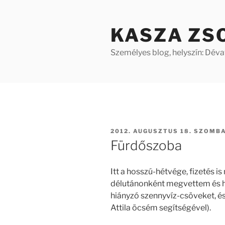
Tartalomhoz
KASZA ZS
Személyes blog, helyszín: Dév
BEKÜLDVE:
2012. AUGUSZTUS 18. SZOMB
Fürdőszoba
Itt a hosszú-hétvége, fizetés i
délutánonként megvettem és 
hiányzó szennyvíz-csöveket, és
Attila öcsém segítségével).