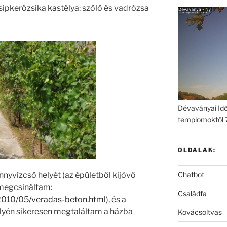
 Csipkerózsika kastélya: szőlő és vadrózsa
Dévaványai Idő
templomoktól 
OLDALAK:
nnyvízcső helyét (az épületből kijövő
Chatbot
 megcsináltam:
Családfa
/2010/05/veradas-beton.html
), és a
elyén sikeresen megtaláltam a házba
Kovácsoltvas