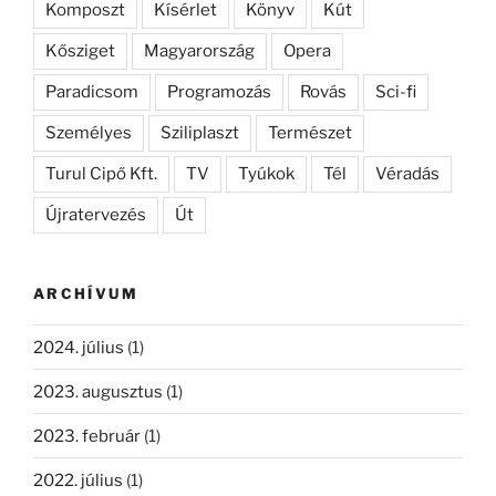
Komposzt
Kísérlet
Könyv
Kút
Kősziget
Magyarország
Opera
Paradicsom
Programozás
Rovás
Sci-fi
Személyes
Sziliplaszt
Természet
Turul Cipő Kft.
TV
Tyúkok
Tél
Véradás
Újratervezés
Út
ARCHÍVUM
2024. július
(1)
2023. augusztus
(1)
2023. február
(1)
2022. július
(1)