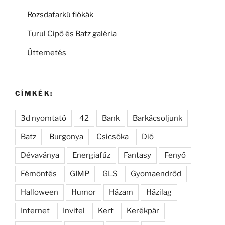
Rozsdafarkú fiókák
Turul Cipő és Batz galéria
Úttemetés
CÍMKÉK:
3d nyomtató
42
Bank
Barkácsoljunk
Batz
Burgonya
Csicsóka
Dió
Dévaványa
Energiafűz
Fantasy
Fenyő
Fémöntés
GIMP
GLS
Gyomaendrőd
Halloween
Humor
Házam
Házilag
Internet
Invitel
Kert
Kerékpár