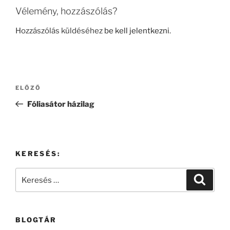
Vélemény, hozzászólás?
Hozzászólás küldéséhez
be kell jelentkezni
.
Bejegyzés
Korábbi
ELŐZŐ
navigáció
bejegyzés
Fóliasátor házilag
KERESÉS:
Keresés
Keresé
a
következő
kifejezésre:
BLOGTÁR