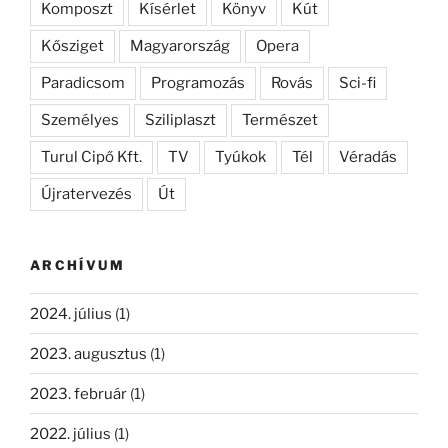
Komposzt
Kísérlet
Könyv
Kút
Kősziget
Magyarország
Opera
Paradicsom
Programozás
Rovás
Sci-fi
Személyes
Sziliplaszt
Természet
Turul Cipő Kft.
TV
Tyúkok
Tél
Véradás
Újratervezés
Út
ARCHÍVUM
2024. július
(1)
2023. augusztus
(1)
2023. február
(1)
2022. július
(1)