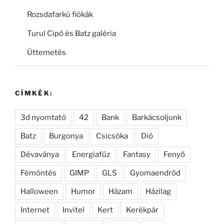
Rozsdafarkú fiókák
Turul Cipő és Batz galéria
Úttemetés
CÍMKÉK:
3d nyomtató
42
Bank
Barkácsoljunk
Batz
Burgonya
Csicsóka
Dió
Dévaványa
Energiafűz
Fantasy
Fenyő
Fémöntés
GIMP
GLS
Gyomaendrőd
Halloween
Humor
Házam
Házilag
Internet
Invitel
Kert
Kerékpár