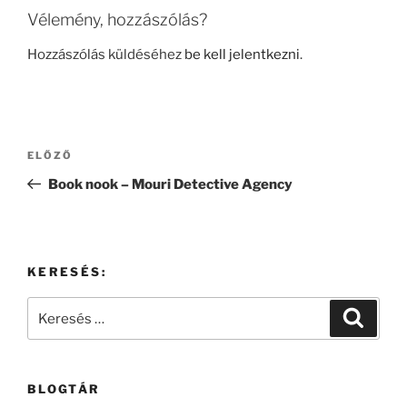
Vélemény, hozzászólás?
Hozzászólás küldéséhez
be kell jelentkezni
.
Bejegyzés
Korábbi
ELŐZŐ
navigáció
bejegyzés
Book nook – Mouri Detective Agency
KERESÉS:
Keresés
Keresé
a
következő
kifejezésre:
BLOGTÁR