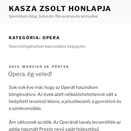
Tartalomhoz
KASZA ZSOLT HONLAPJA
Személyes blog, helyszín: Dévaványa és környéke
KATEGÓRIA:
OPERA
Opera böngészővel kapcsolatos bejegyzés
BEKÜLDVE:
2014. MÁRCIUS 28. PÉNTEK
Opera, ég veled!
Sok-sok éve már, hogy az Operát használom
böngészésre. Az évek alatt nélkülözhetetlenné vált a
beépített levelező kliens, a jelszókezelő, a gyorshívó és
a szinkronizálás.
Ám változnak az idők. Az Operánál tavaly lecserélték az
addig használt Presto nevű saját fejlesztésű