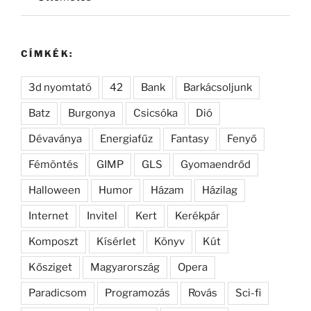
CÍMKÉK:
3d nyomtató
42
Bank
Barkácsoljunk
Batz
Burgonya
Csicsóka
Dió
Dévaványa
Energiafűz
Fantasy
Fenyő
Fémöntés
GIMP
GLS
Gyomaendrőd
Halloween
Humor
Házam
Házilag
Internet
Invitel
Kert
Kerékpár
Komposzt
Kísérlet
Könyv
Kút
Kősziget
Magyarország
Opera
Paradicsom
Programozás
Rovás
Sci-fi