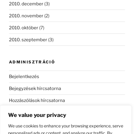
2010. december
(3)
2010. november
(2)
2010. október
(7)
2010. szeptember
(3)
ADMINISZTRÁCIÓ
Bejelentkezés
Bejegyzések hírcsatorna
Hozzászólások hírcsatorna
WordPress Magyarország
We value your privacy
We use cookies to enhance your browsing experience, serve
personalized ads or content, and analyze our traffic. By