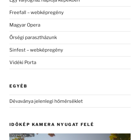
Egy vályogház naplója képekben
Freefall – webképregény
Magyar Opera
Őrségi parasztházunk
Sinfest – webképregény
Vidéki Porta
EGYÉB
Dévaványa jelenlegi hőmérséklet
IDŐKÉP KAMERA NYUGAT FELÉ