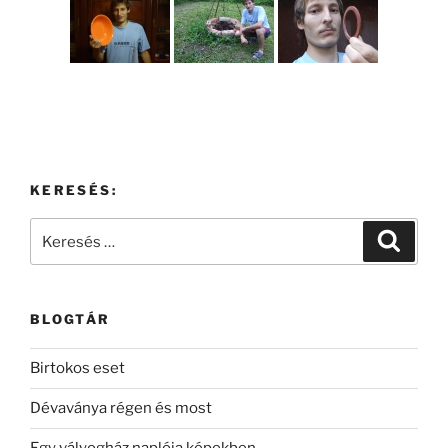
KERESÉS:
Keresés
Keresé
a
következő
kifejezésre:
BLOGTÁR
Birtokos eset
Dévaványa régen és most