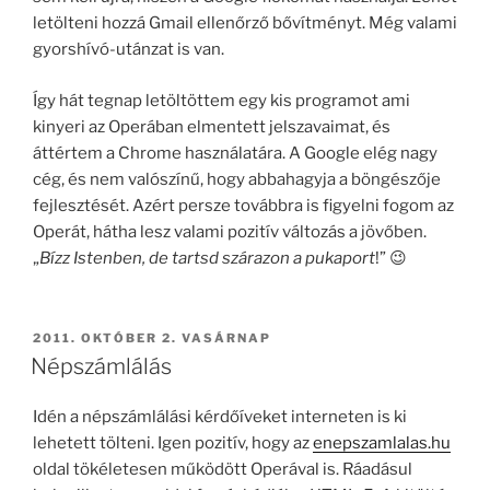
letölteni hozzá Gmail ellenőrző bővítményt. Még valami
gyorshívó-utánzat is van.
Így hát tegnap letöltöttem egy kis programot ami
kinyeri az Operában elmentett jelszavaimat, és
áttértem a Chrome használatára. A Google elég nagy
cég, és nem valószínű, hogy abbahagyja a böngészője
fejlesztését. Azért persze továbbra is figyelni fogom az
Operát, hátha lesz valami pozitív változás a jövőben.
„
Bízz Istenben, de tartsd szárazon a pukaport
!” 😉
BEKÜLDVE:
2011. OKTÓBER 2. VASÁRNAP
Népszámlálás
Idén a népszámlálási kérdőíveket interneten is ki
lehetett tölteni. Igen pozitív, hogy az
enepszamlalas.hu
oldal tökéletesen működött Operával is. Ráadásul