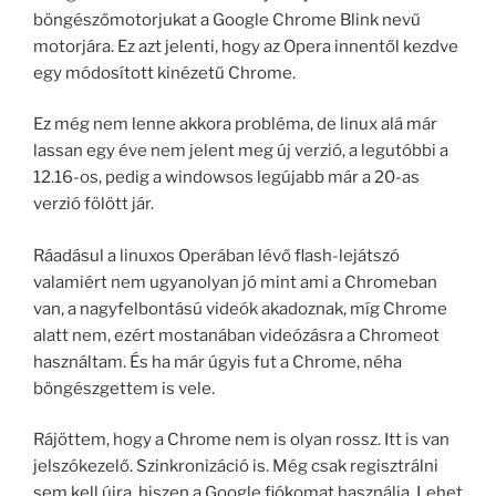
böngészőmotorjukat a Google Chrome Blink nevű
motorjára. Ez azt jelenti, hogy az Opera innentől kezdve
egy módosított kinézetű Chrome.
Ez még nem lenne akkora probléma, de linux alá már
lassan egy éve nem jelent meg új verzió, a legutóbbi a
12.16-os, pedig a windowsos legújabb már a 20-as
verzió fölött jár.
Ráadásul a linuxos Operában lévő flash-lejátszó
valamiért nem ugyanolyan jó mint ami a Chromeban
van, a nagyfelbontású videók akadoznak, míg Chrome
alatt nem, ezért mostanában videózásra a Chromeot
használtam. És ha már úgyis fut a Chrome, néha
böngészgettem is vele.
Rájöttem, hogy a Chrome nem is olyan rossz. Itt is van
jelszókezelő. Szinkronizáció is. Még csak regisztrálni
sem kell újra, hiszen a Google fiókomat használja. Lehet