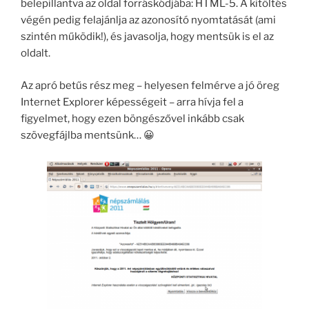
belepillantva az oldal forráskódjába: HTML-5. A kitöltés
végén pedig felajánlja az azonosító nyomtatását (ami
szintén működik!), és javasolja, hogy mentsük is el az
oldalt.
Az apró betűs rész meg – helyesen felmérve a jó öreg
Internet Explorer képességeit – arra hívja fel a
figyelmet, hogy ezen böngészővel inkább csak
szövegfájlba mentsünk… 😀