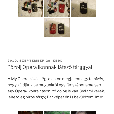
BEKÜLDVE:
2010. SZEPTEMBER 28. KEDD
Pózolj Opera ikonnak látszó tárggyal
A
My Opera
közösségi oldalon megjelent egy
felhívás
,
hogy küldjünk be magunkról egy fényképet amelyen
egy Opera-ikonra hasonlító dolog is van. (Valami kerek,
lehetőleg piros tárgy) Pár képet én is beküldtem. Íme: