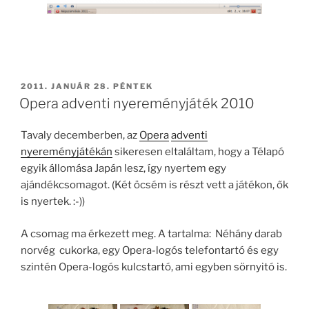
BEKÜLDVE:
2011. JANUÁR 28. PÉNTEK
Opera adventi nyereményjáték 2010
Tavaly decemberben, az
Opera
adventi
nyereményjátékán
sikeresen eltaláltam, hogy a Télapó
egyik állomása Japán lesz, így nyertem egy
ajándékcsomagot. (Két öcsém is részt vett a játékon, ők
is nyertek. :-))
A csomag ma érkezett meg. A tartalma: Néhány darab
norvég cukorka, egy Opera-logós telefontartó és egy
szintén Opera-logós kulcstartó, ami egyben sörnyitó is.