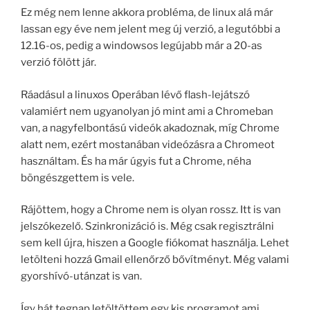
Ez még nem lenne akkora probléma, de linux alá már
lassan egy éve nem jelent meg új verzió, a legutóbbi a
12.16-os, pedig a windowsos legújabb már a 20-as
verzió fölött jár.
Ráadásul a linuxos Operában lévő flash-lejátszó
valamiért nem ugyanolyan jó mint ami a Chromeban
van, a nagyfelbontású videók akadoznak, míg Chrome
alatt nem, ezért mostanában videózásra a Chromeot
használtam. És ha már úgyis fut a Chrome, néha
böngészgettem is vele.
Rájöttem, hogy a Chrome nem is olyan rossz. Itt is van
jelszókezelő. Szinkronizáció is. Még csak regisztrálni
sem kell újra, hiszen a Google fiókomat használja. Lehet
letölteni hozzá Gmail ellenőrző bővítményt. Még valami
gyorshívó-utánzat is van.
Így hát tegnap letöltöttem egy kis programot ami