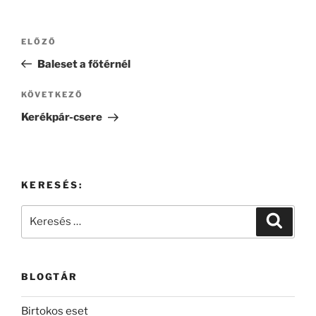
Bejegyzés
Korábbi
ELŐZŐ
navigáció
bejegyzés
Baleset a főtérnél
Következő
KÖVETKEZŐ
bejegyzés
Kerékpár-csere
KERESÉS:
Keresés
Keresé
a
következő
kifejezésre:
BLOGTÁR
Birtokos eset