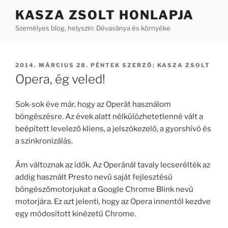
Tartalomhoz
KASZA ZSOLT HONLAPJA
Személyes blog, helyszín: Dévaványa és környéke
BEKÜLDVE:
2014. MÁRCIUS 28. PÉNTEK
SZERZŐ:
KASZA ZSOLT
Opera, ég veled!
Sok-sok éve már, hogy az Operát használom
böngészésre. Az évek alatt nélkülözhetetlenné vált a
beépített levelező kliens, a jelszókezelő, a gyorshívó és
a szinkronizálás.
Ám változnak az idők. Az Operánál tavaly lecserélték az
addig használt Presto nevű saját fejlesztésű
böngészőmotorjukat a Google Chrome Blink nevű
motorjára. Ez azt jelenti, hogy az Opera innentől kezdve
egy módosított kinézetű Chrome.