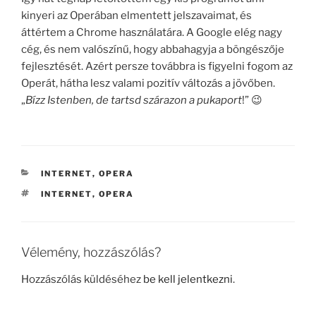
kinyeri az Operában elmentett jelszavaimat, és
áttértem a Chrome használatára. A Google elég nagy
cég, és nem valószínű, hogy abbahagyja a böngészője
fejlesztését. Azért persze továbbra is figyelni fogom az
Operát, hátha lesz valami pozitív változás a jövőben.
„
Bízz Istenben, de tartsd szárazon a pukaport
!” 😉
KATEGÓRIÁK
INTERNET
,
OPERA
CÍMKÉK
INTERNET
,
OPERA
Vélemény, hozzászólás?
Hozzászólás küldéséhez
be kell jelentkezni
.