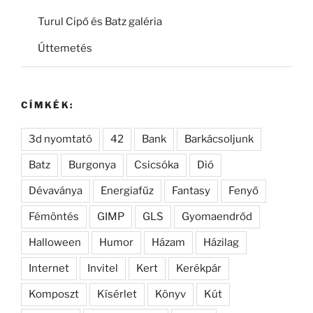
Turul Cipő és Batz galéria
Úttemetés
CÍMKÉK:
3d nyomtató
42
Bank
Barkácsoljunk
Batz
Burgonya
Csicsóka
Dió
Dévaványa
Energiafűz
Fantasy
Fenyő
Fémöntés
GIMP
GLS
Gyomaendrőd
Halloween
Humor
Házam
Házilag
Internet
Invitel
Kert
Kerékpár
Komposzt
Kísérlet
Könyv
Kút