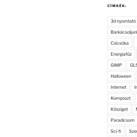
CÍMKÉK:
3d nyomtató
Barkácsoljun
Csicsóka
Energiafűz
GIMP
GL
Halloween
Internet
I
Komposzt
Kősziget
Paradicsom
Sci-fi
Sze