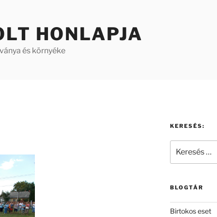
OLT HONLAPJA
aványa és környéke
KERESÉS:
Keresés
a
következő
kifejezésre:
BLOGTÁR
Birtokos eset