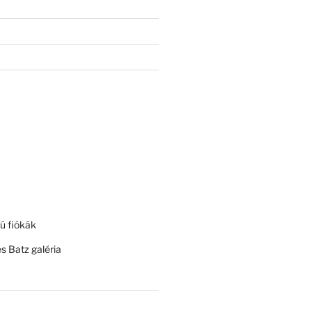
ú fiókák
és Batz galéria