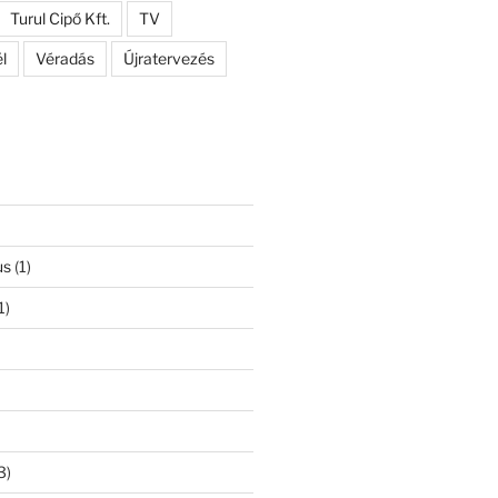
Turul Cipő Kft.
TV
l
Véradás
Újratervezés
us
(1)
1)
3)