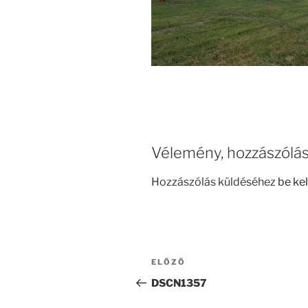
Vélemény, hozzászólá
Hozzászólás küldéséhez
be kel
Bejegyzés
Korábbi
ELŐZŐ
navigáció
bejegyzés
DSCN1357