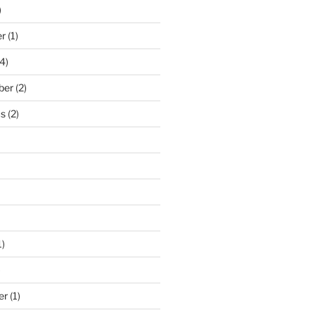
)
er
(1)
4)
ber
(2)
us
(2)
1)
)
er
(1)