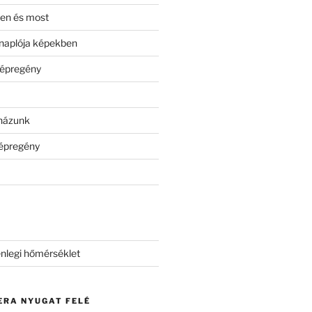
en és most
naplója képekben
képregény
tházunk
képregény
nlegi hőmérséklet
ERA NYUGAT FELÉ