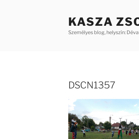
Tartalomhoz
KASZA ZS
Személyes blog, helyszín: Dév
DSCN1357