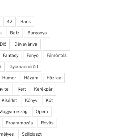
42
Bank
k
Batz
Burgonya
Dió
Dévaványa
Fantasy
Fenyő
Fémöntés
S
Gyomaendrőd
Humor
Házam
Házilag
nvitel
Kert
Kerékpár
Kísérlet
Könyv
Kút
Magyarország
Opera
Programozás
Rovás
mélyes
Sziliplaszt