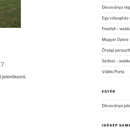
Dévaványa rég
Egy vályogház 
Freefall – web
Magyar Opera
Őrségi parasz
Sinfest – web
s?
Vidéki Porta
l jelentkezni
.
EGYÉB
Dévaványa jele
IDŐKÉP KAM