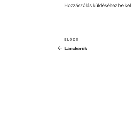
Hozzászólás küldéséhez
be kel
Bejegyzés
Korábbi
ELŐZŐ
navigáció
bejegyzés
Lánckerék