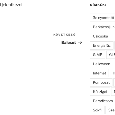
l jelentkezni
.
CÍMKÉK:
3d nyomtató
Barkácsoljun
KÖVETKEZŐ
Következő
Csicsóka
bejegyzés
Baleset
Energiafűz
GIMP
GL
Halloween
Internet
I
Komposzt
Kősziget
Paradicsom
Sci-fi
Sze