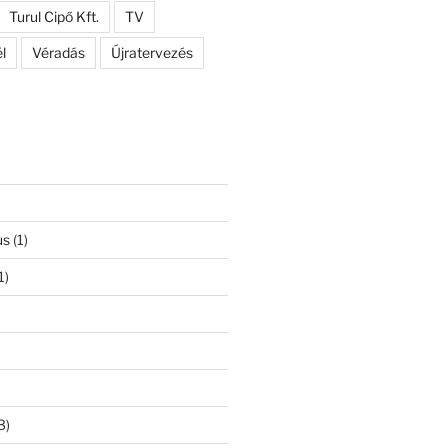
Turul Cipő Kft.
TV
l
Véradás
Újratervezés
us
(1)
1)
3)