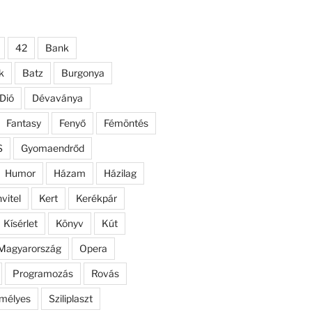
42
Bank
k
Batz
Burgonya
Dió
Dévaványa
Fantasy
Fenyő
Fémöntés
S
Gyomaendrőd
Humor
Házam
Házilag
nvitel
Kert
Kerékpár
Kísérlet
Könyv
Kút
Magyarország
Opera
Programozás
Rovás
mélyes
Sziliplaszt