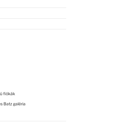
ú fiókák
és Batz galéria