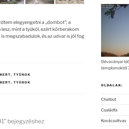
zdtem elegyengetni a „dombot”; a
esz, mint a tyúkól, ezért körberakom
l is megszabadulok, és az udvar is jól fog
Dévaványai Idő
templomoktól 
KERT
,
TYÚKOK
KERT
,
TYÚKOK
OLDALAK:
Chatbot
Családfa
 01” bejegyzéshez
Kovácsoltvas