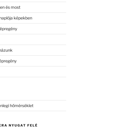
en és most
naplója képekben
képregény
tházunk
képregény
nlegi hőmérséklet
ERA NYUGAT FELÉ