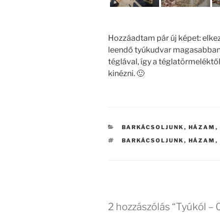
Hozzáadtam pár új képet: elke
leendő tyúkudvar magasabban l
téglával, így a téglatörmeléktő
kinézni. 🙂
KATEGÓRIÁK
BARKÁCSOLJUNK
,
HÁZAM
,
CÍMKÉK
BARKÁCSOLJUNK
,
HÁZAM
,
2 hozzászólás “Tyúkól –