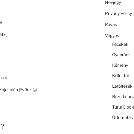
Névjegy
Privacy Policy
26
Rovás
at?:)
Vegyes
Fecskék
Gyeprács
Kémény
Kollektor
5:44
Letöltések
ajd talán jövőre. 🙁
Rozsdafark
Turul Cipő 
Úttemetés
s?