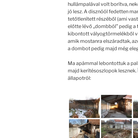
hullámpalával volt borítva, nek
jó lesz. A disznóól fedetten mar
tetőtlenített részéből (ami vas
előtte lévő „dombból” pedig a
kibontott vályogtörmelékből va
amik mostanra elszáradtak, a
a dombot pedig majd még ele
Ma apámmal lebontottuk a palá
majd kerítésoszlopok lesznek. Í
állapotról: