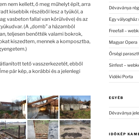
em nem kellett, ő meg műhelyt épít, arra
Dévaványa rég
adt kisebbik részéből lesz a tyúkól, a
tag vasbeton fallal van körülvéve) és az
Egy vályogház 
 tyúkudvar. (A „domb” a házamból
Freefall – web
n, teljesen benőtték valami bokrok,
zokat kiszedtem, mennek a komposztba,
Magyar Opera
gyengetem.)
Őrségi parasz
tlanított tető vasszerkezetét, ebből
Sinfest – web
me pár kép, a korábbi és a jelenlegi
Vidéki Porta
EGYÉB
Dévaványa jele
IDŐKÉP KAM