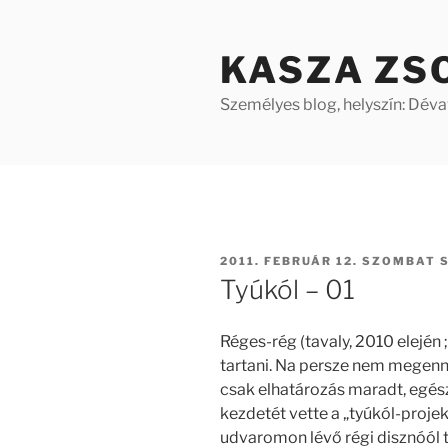
Tartalomhoz
KASZA ZS
Személyes blog, helyszín: Dév
BEKÜLDVE:
2011. FEBRUÁR 12. SZOMBAT
S
Tyúkól – 01
Réges-rég (tavaly, 2010 elején 
tartani. Na persze nem megenni
csak elhatározás maradt, egész
kezdetét vette a „tyúkól-proje
udvaromon lévő régi disznóól t