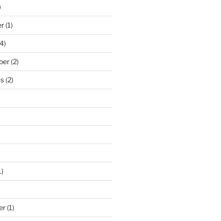
)
er
(1)
4)
ber
(2)
us
(2)
1)
)
er
(1)