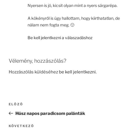
Nyersen is jó, kicsit olyan mint a nyers sárgarépa.
A kökényről is úgy hallottam, hogy kiirthatatlan, de
nálam nem fogta meg. 🙁
Be kell jelentkezni a válaszadáshoz
Vélemény, hozzászólás?
Hozzászólás küldéséhez
be kell jelentkezni
.
Bejegyzés
Korábbi
ELŐZŐ
navigáció
bejegyzés
Húsz napos paradicsom palánták
Következő
KÖVETKEZŐ