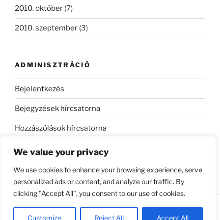
2010. október
(7)
2010. szeptember
(3)
ADMINISZTRÁCIÓ
Bejelentkezés
Bejegyzések hírcsatorna
Hozzászólások hírcsatorna
WordPress Magyarország
We value your privacy
We use cookies to enhance your browsing experience, serve
personalized ads or content, and analyze our traffic. By
clicking "Accept All", you consent to our use of cookies.
Köszönjük WordPress!
Customize
Reject All
Accept All