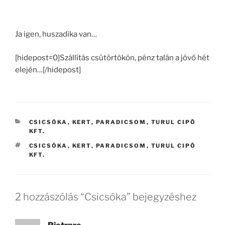
Ja igen, huszadika van…
[hidepost=0]Szállítás csütörtökön, pénz talán a jövő hét
elején…[/hidepost]
KATEGÓRIÁK
CSICSÓKA
,
KERT
,
PARADICSOM
,
TURUL CIPŐ
KFT.
CÍMKÉK
CSICSÓKA
,
KERT
,
PARADICSOM
,
TURUL CIPŐ
KFT.
2 hozzászólás “Csicsóka” bejegyzéshez