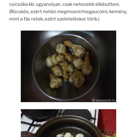
csicsóka kb. ugyanolyan, csak nehezebb elkészíteni.
(Rücskös, ezért nehéz megmosni/megpucolni; kemény,
mint a fás retek, ezért szeleteléskor törik.)