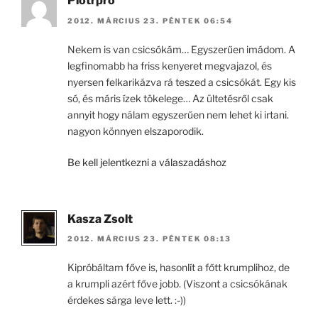
Piotrpro
2012. MÁRCIUS 23. PÉNTEK 06:54
Nekem is van csicsókám… Egyszerűen imádom. A
legfinomabb ha friss kenyeret megvajazol, és
nyersen felkarikázva rá teszed a csicsókát. Egy kis
só, és máris ízek tökelege… Az ültetésről csak
annyit hogy nálam egyszerűen nem lehet ki irtani.
nagyon könnyen elszaporodik.
Be kell jelentkezni a válaszadáshoz
Kasza Zsolt
2012. MÁRCIUS 23. PÉNTEK 08:13
Kipróbáltam főve is, hasonlít a főtt krumplihoz, de
a krumpli azért főve jobb. (Viszont a csicsókának
érdekes sárga leve lett. :-))