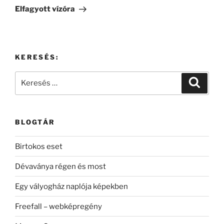
bejegyzés
Elfagyott vízóra
KERESÉS:
Keresés
Keresé
a
következő
kifejezésre:
BLOGTÁR
Birtokos eset
Dévaványa régen és most
Egy vályogház naplója képekben
Freefall – webképregény