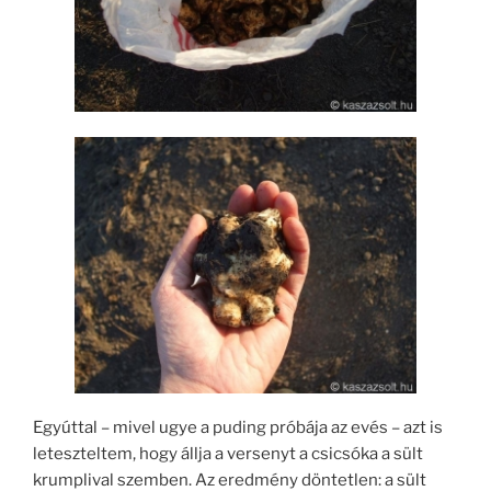
Egyúttal – mivel ugye a puding próbája az evés – azt is
leteszteltem, hogy állja a versenyt a csicsóka a sült
krumplival szemben. Az eredmény döntetlen: a sült