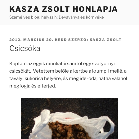
Tartalomhoz
KASZA ZSOLT HONLAPJA
Személyes blog, helyszín: Dévaványa és környéke
BEKÜLDVE:
2012. MÁRCIUS 20. KEDD
SZERZŐ:
KASZA ZSOLT
Csicsóka
Kaptam az egyik munkatársamtól egy szatyornyi
csicsókát. Vetettem belőle a kertbe a krumpli mellé, a
tavalyi kukorica helyére, és még ide-oda; hátha valahol
megfogja és elterjed.