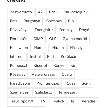
CÍMKÉK:
3d nyomtató
42
Bank
Barkácsoljunk
Batz
Burgonya
Csicsóka
Dió
Dévaványa
Energiafűz
Fantasy
Fenyő
Fémöntés
GIMP
GLS
Gyomaendrőd
Halloween
Humor
Házam
Házilag
Internet
Invitel
Kert
Kerékpár
Komposzt
Kísérlet
Könyv
Kút
Kősziget
Magyarország
Opera
Paradicsom
Programozás
Rovás
Sci-fi
Személyes
Sziliplaszt
Természet
Turul Cipő Kft.
TV
Tyúkok
Tél
Véradás