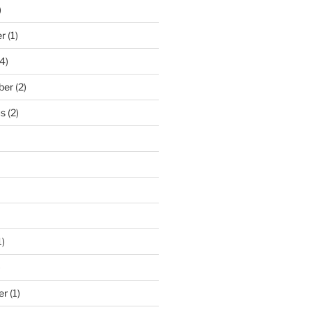
)
er
(1)
4)
ber
(2)
us
(2)
1)
)
er
(1)