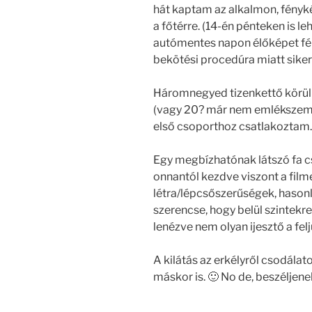
hát kaptam az alkalmon, fényk
a főtérre. (14-én pénteken is l
autómentes napon élőképet fén
bekötési procedúra miatt siker
Háromnegyed tizenkettő körül 
(vagy 20? már nem emlékszem :-
első csoporthoz csatlakoztam.
Egy megbízhatónak látszó fa cs
onnantól kezdve viszont a filmek
létra/lépcsőszerűségek, hason
szerencse, hogy belül szintekre
lenézve nem olyan ijesztő a felj
A kilátás az erkélyről csodála
máskor is. 🙂 No de, beszéljen