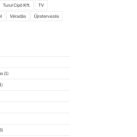
Turul Cipő Kft.
TV
l
Véradás
Újratervezés
us
(1)
1)
3)