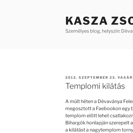
Tartalomhoz
KASZA ZS
Személyes blog, helyszín: Dév
BEKÜLDVE:
2012. SZEPTEMBER 23. VASÁ
Templomi kilátás
A múlt héten a Dévaványa Fel
megosztott a Faebookon egy be
templom előtt lehet csatlakozni
Bihargók honlapján szerepelt a 
a kilátást a nagytemplom torn