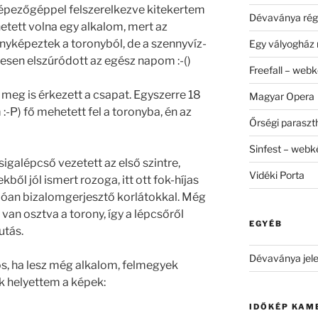
épezőgéppel felszerelkezve kitekertem
Dévaványa rég
ehetett volna egy alkalom, mert az
yképeztek a toronyból, de a szennyvíz-
Egy vályogház 
esen elszúródott az egész napom :-()
Freefall – web
meg is érkezett a csapat. Egyszerre 18
Magyar Opera
P) fő mehetett fel a toronyba, én az
Őrségi parasz
Sinfest – web
igalépcső vezetett az első szintre,
Vidéki Porta
ből jól ismert rozoga, itt ott fok-híjas
lóan bizalomgerjesztő korlátokkal. Még
 van osztva a torony, így a lépcsőről
EGYÉB
utás.
Dévaványa jele
tos, ha lesz még alkalom, felmegyek
ek helyettem a képek:
IDŐKÉP KAM