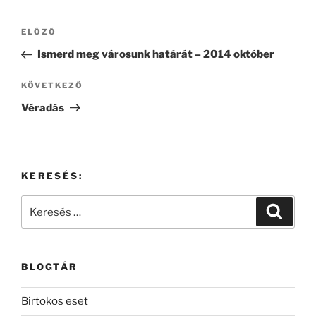
Bejegyzés
Korábbi
ELŐZŐ
navigáció
bejegyzés
Ismerd meg városunk határát – 2014 október
Következő
KÖVETKEZŐ
bejegyzés
Véradás
KERESÉS:
Keresés
Keresé
a
következő
kifejezésre:
BLOGTÁR
Birtokos eset