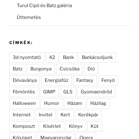
Turul Cipő és Batz galéria
Úttemetés
CÍMKÉK:
3d nyomtató
42
Bank
Barkácsoljunk
Batz
Burgonya
Csicsóka
Dió
Dévaványa
Energiafűz
Fantasy
Fenyő
Fémöntés
GIMP
GLS
Gyomaendrőd
Halloween
Humor
Házam
Házilag
Internet
Invitel
Kert
Kerékpár
Komposzt
Kísérlet
Könyv
Kút
Kősziget
Magyarország
Opera