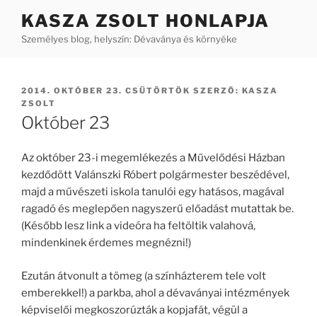
Tartalomhoz
KASZA ZSOLT HONLAPJA
Személyes blog, helyszín: Dévaványa és környéke
BEKÜLDVE:
2014. OKTÓBER 23. CSÜTÖRTÖK
SZERZŐ:
KASZA
ZSOLT
Október 23
Az október 23-i megemlékezés a Művelődési Házban
kezdődött Valánszki Róbert polgármester beszédével,
majd a művészeti iskola tanulói egy hatásos, magával
ragadó és meglepően nagyszerű előadást mutattak be.
(Később lesz link a videóra ha feltöltik valahová,
mindenkinek érdemes megnézni!)
Ezután átvonult a tömeg (a színházterem tele volt
emberekkel!) a parkba, ahol a dévaványai intézmények
képviselői megkoszorúzták a kopjafát, végül a